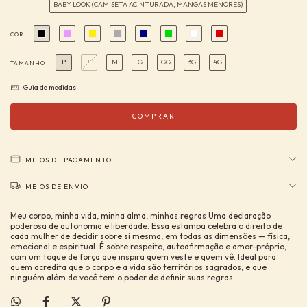
BABY LOOK (CAMISETA ACINTURADA, MANGAS MENORES)
COR
P
PP
M
G
GG
3G
4G
TAMANHO
Guia de medidas
MEIOS DE PAGAMENTO
MEIOS DE ENVIO
Meu corpo, minha vida, minha alma, minhas regras Uma declaração
poderosa de autonomia e liberdade. Essa estampa celebra o direito de
cada mulher de decidir sobre si mesma, em todas as dimensões — física,
emocional e espiritual. É sobre respeito, autoafirmação e amor-próprio,
com um toque de força que inspira quem veste e quem vê. Ideal para
quem acredita que o corpo e a vida são territórios sagrados, e que
ninguém além de você tem o poder de definir suas regras.