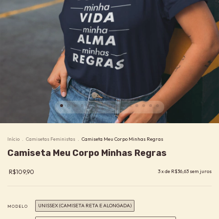
Início
.
Camisetas Feministas
.
Camiseta Meu Corpo Minhas Regras
Camiseta Meu Corpo Minhas Regras
R$109,90
3
x de
R$36,63
sem juros
UNISSEX (CAMISETA RETA E ALONGADA)
MODELO