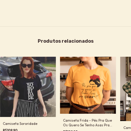
Produtos relacionados
Camiseta Frida - Pés Pra Que
Camiseta Sororidade
Os Quero Se Tenho Asas Pra
Cami
Voar
R$109,90