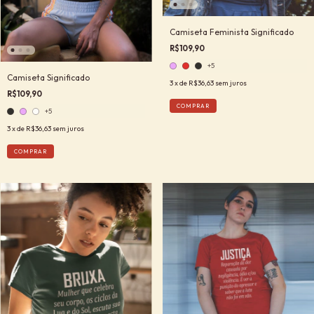
Camiseta Feminista Significado
R$109,90
+5
Camiseta Significado
3
x de
R$36,63
sem juros
R$109,90
COMPRAR
+5
3
x de
R$36,63
sem juros
COMPRAR