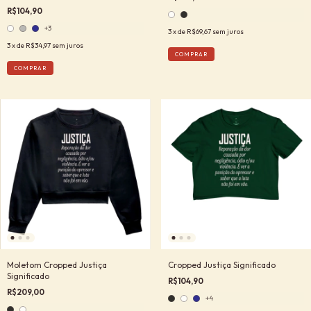
R$104,90
+3
3
x de
R$69,67
sem juros
3
x de
R$34,97
sem juros
COMPRAR
COMPRAR
Moletom Cropped Justiça
Cropped Justiça Significado
Significado
R$104,90
R$209,00
+4