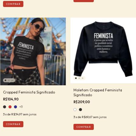
COMPRAR
Moletom Cropped Feminista
Cropped Feminista Significado
Significado
R$104,90
R$209,00
+3
3
x de
R$34,97
sem juros
3
x de
R$69,67
sem juros
COMPRAR
COMPRAR