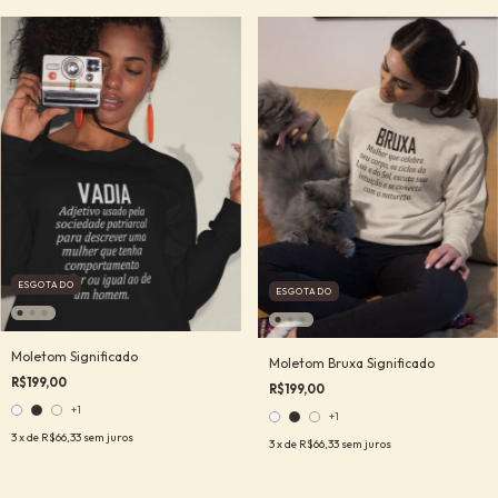
ESGOTADO
ESGOTADO
Moletom Significado
Moletom Bruxa Significado
R$199,00
R$199,00
+1
+1
3
x de
R$66,33
sem juros
3
x de
R$66,33
sem juros