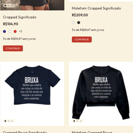
Moletom Cropped Significado
R$209,00
Cropped Significado
R$104,90
3
x de
R$69,67
sem juros
+3
3
x de
R$34,97
sem juros
COMPRAR
COMPRAR
Cropped Bruxa Significado
Moletom Cropped Bruxa