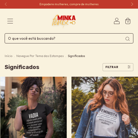
Empodere mulheres, compre de mulheres
0
Início
.
Navegue Por Tema das Estampas
.
Significados
Significados
FILTRAR