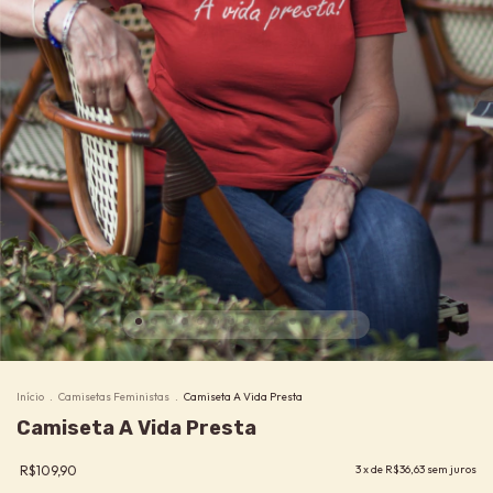
Início
.
Camisetas Feministas
.
Camiseta A Vida Presta
Camiseta A Vida Presta
R$109,90
3
x de
R$36,63
sem juros