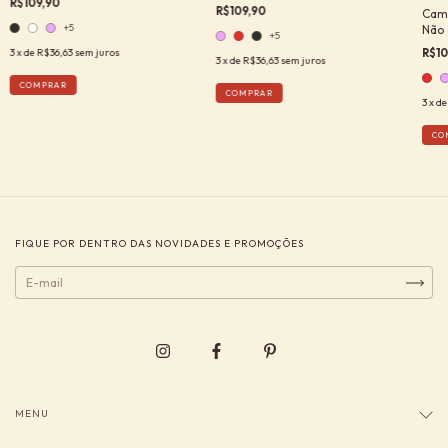
R$109,90
R$109,90
Cami
+5
Não 
+5
R$10
3
x de
R$36,63
sem juros
3
x de
R$36,63
sem juros
COMPRAR
COMPRAR
3
x d
CO
FIQUE POR DENTRO DAS NOVIDADES E PROMOÇÕES
MENU