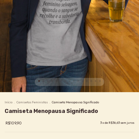
Início
.
Camisetas Feministas
.
Camiseta Menopausa Significado
Camiseta Menopausa Significado
R$109,90
3
x de
R$36,63
sem juros