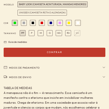
BABY LOOK (CAMISETA ACINTURADA, MANGAS MENORES)
MODELO
UNISSEX (CAMISETA RETA E ALONGADA)
COR
PP
P
M
G
GG
3G
4G
TAMANHO
Guia de medidas
MEIOS DE PAGAMENTO
MEIOS DE ENVIO
TABELA DE MEDIDAS
A menopausa não é o fim — é renascimento. Essa camiseta é um
manifesto contra o etarismo que insiste em invisibilizar mulheres
maduras. Chega de etarismo. Em uma sociedade que associa valor à
juventude e silencia os corpos que mudam, nós escolhemos celebrar a