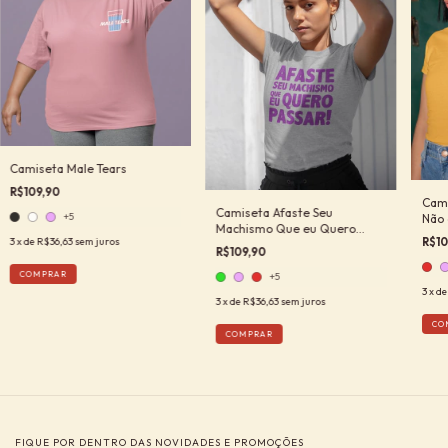
Camiseta Male Tears
R$109,90
Cami
Camiseta Afaste Seu
+5
Não 
Machismo Que eu Quero
R$10
3
x de
R$36,63
sem juros
Passar
R$109,90
COMPRAR
+5
3
x d
3
x de
R$36,63
sem juros
CO
COMPRAR
FIQUE POR DENTRO DAS NOVIDADES E PROMOÇÕES