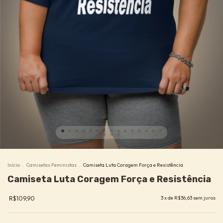
Início
.
Camisetas Feministas
.
Camiseta Luta Coragem Força e Resistência
Camiseta Luta Coragem Força e Resistência
R$109,90
3
x de
R$36,63
sem juros