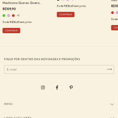
Machismo Que eu Quero
R$10
3
x de
R$36,63
sem juros
Passar
R$109,90
COMPRAR
+5
3
x d
3
x de
R$36,63
sem juros
CO
COMPRAR
FIQUE POR DENTRO DAS NOVIDADES E PROMOÇÕES
MENU
LINKS AUXILIARES