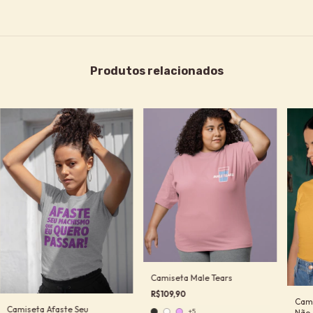
Produtos relacionados
Camiseta Male Tears
R$109,90
Cami
Camiseta Afaste Seu
+5
Não 